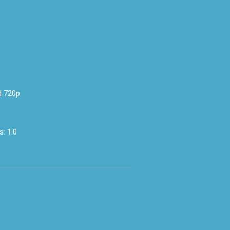
 720p
s:
1.0