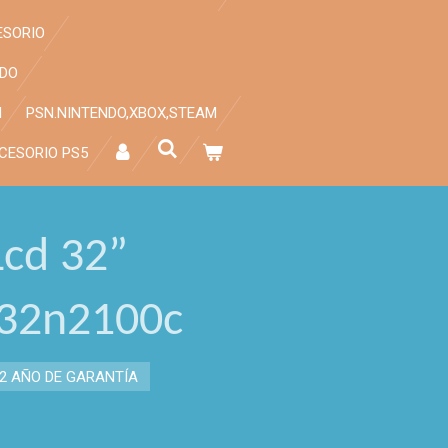
ESORIO
NDO
H
PSN.NINTENDO,XBOX,STEAM
CESORIO PS5
Lcd 32”
H32n2100c
2 AÑO DE GARANTÍA