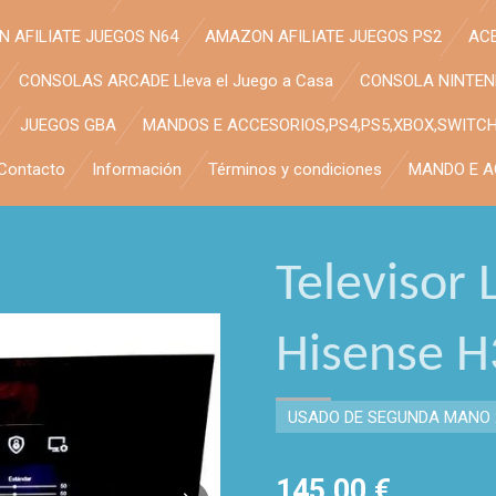
 AFILIATE JUEGOS N64
AMAZON AFILIATE JUEGOS PS2
AC
CONSOLAS ARCADE Lleva el Juego a Casa
CONSOLA NINTE
JUEGOS GBA
MANDOS E ACCESORIOS,PS4,PS5,XBOX,SWITC
Contacto
Información
Términos y condiciones
MANDO E A
Televisor 
Hisense 
USADO DE SEGUNDA MANO 
145,00 €