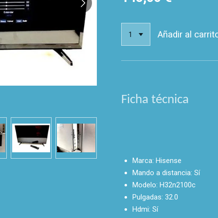
Añadir al carrit
Ficha técnica
Marca:
Hisense
Mando a distancia:
Sí
Modelo:
H32n2100c
Pulgadas:
32.0
Hdmi:
Sí