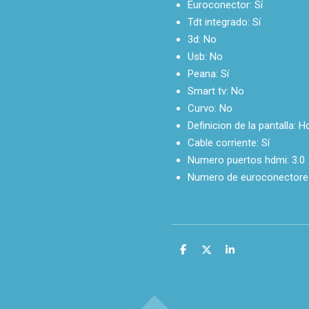
Euroconector:
Sí
Tdt integrado:
Sí
3d:
No
Usb:
No
Peana:
Sí
Smart tv:
No
Curvo:
No
Definicion de la pantalla:
Hd
Cable corriente:
Sí
Numero puertos hdmi:
3.0
Numero de euroconectore
C
C
C
o
o
o
m
m
m
p
p
p
a
a
a
r
r
r