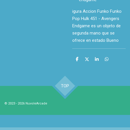
igura Accion Funko Funko
Pop Hulk 451 - Avengers
Endgame
es un objeto de
segunda mano que se
ofrece en estado Bueno
C
C
C
C
o
o
o
o
m
m
m
m
p
p
p
p
a
a
a
a
r
r
r
r
TOP
t
t
t
t
i
i
i
i
r
r
r
r
© 2023 - 2026 NuvoleArcade