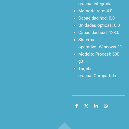
grafica:
Integrada
Memoria ram:
4.0
Capacidad hdd:
0.0
Unidades opticas:
0.0
Capacidad ssd:
128.0
Sistema
operativo:
Windows 11
Modelo:
Prodesk 600
g3
Tarjeta
grafica:
Compartida
C
C
C
C
o
o
o
o
m
m
m
m
p
p
p
p
a
a
a
a