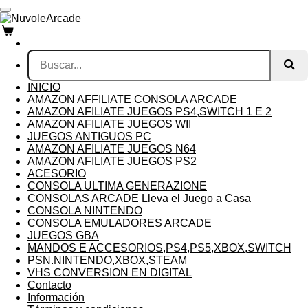
Ir
al
contenido
principal
INICIO
AMAZON AFFILIATE CONSOLA ARCADE
AMAZON AFILIATE JUEGOS PS4,SWITCH 1 E 2
AMAZON AFILIATE JUEGOS WII
JUEGOS ANTIGUOS PC
AMAZON AFILIATE JUEGOS N64
AMAZON AFILIATE JUEGOS PS2
ACESORIO
CONSOLA ULTIMA GENERAZIONE
CONSOLAS ARCADE Lleva el Juego a Casa
CONSOLA NINTENDO
CONSOLA EMULADORES ARCADE
JUEGOS GBA
MANDOS E ACCESORIOS,PS4,PS5,XBOX,SWITCH
PSN.NINTENDO,XBOX,STEAM
VHS CONVERSION EN DIGITAL
Contacto
Información