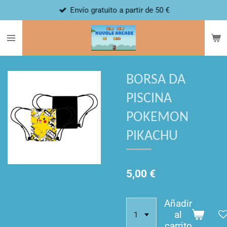
Envío gratuito a partir de 50 €
Ir
al
contenido
principal
BORSA DA
PISCINA
POKEMON
PIKACHU
5,00 €
Añadir
al
carrito