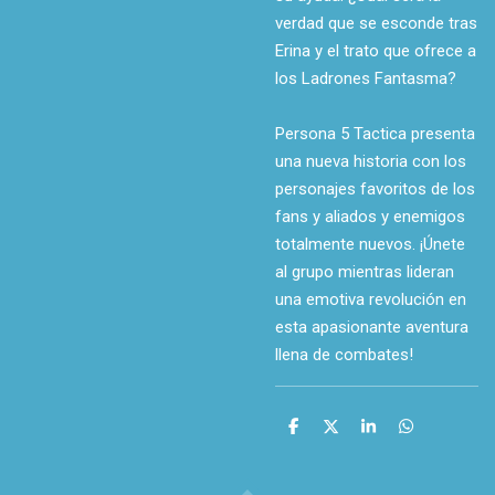
verdad que se esconde tras
Erina y el trato que ofrece a
los Ladrones Fantasma?
Persona 5 Tactica presenta
una nueva historia con los
personajes favoritos de los
fans y aliados y enemigos
totalmente nuevos. ¡Únete
al grupo mientras lideran
una emotiva revolución en
esta apasionante aventura
llena de combates!
C
C
C
C
o
o
o
o
m
m
m
m
p
p
p
p