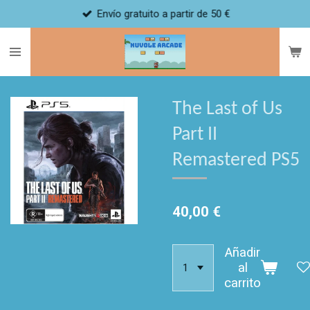
Envío gratuito a partir de 50 €
Ir
al
contenido
principal
The Last of Us
Part II
Remastered PS5
40,00 €
Añadir
al
carrito