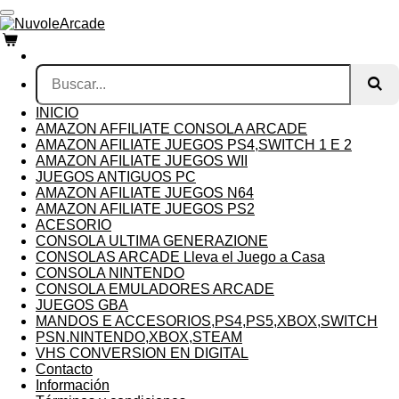
Ir
al
contenido
principal
INICIO
AMAZON AFFILIATE CONSOLA ARCADE
AMAZON AFILIATE JUEGOS PS4,SWITCH 1 E 2
AMAZON AFILIATE JUEGOS WII
JUEGOS ANTIGUOS PC
AMAZON AFILIATE JUEGOS N64
AMAZON AFILIATE JUEGOS PS2
ACESORIO
CONSOLA ULTIMA GENERAZIONE
CONSOLAS ARCADE Lleva el Juego a Casa
CONSOLA NINTENDO
CONSOLA EMULADORES ARCADE
JUEGOS GBA
MANDOS E ACCESORIOS,PS4,PS5,XBOX,SWITCH
PSN.NINTENDO,XBOX,STEAM
VHS CONVERSION EN DIGITAL
Contacto
Información