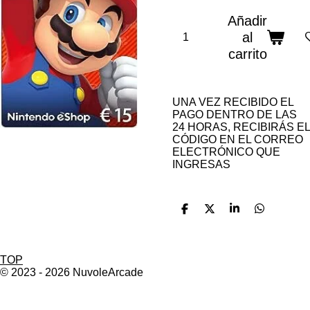
Añadir
al
carrito
UNA VEZ RECIBIDO EL
PAGO DENTRO DE LAS
24 HORAS, RECIBIRÁS EL
CÓDIGO EN EL CORREO
ELECTRÓNICO QUE
INGRESAS
C
C
C
C
o
o
o
o
m
m
m
m
p
p
p
p
a
a
a
a
TOP
r
r
r
r
© 2023 - 2026 NuvoleArcade
t
t
t
t
i
i
i
i
r
r
r
r