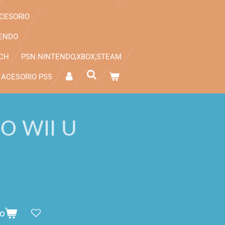
CESORIO
ENDO
TCH
PSN.NINTENDO,XBOX,STEAM
ACESORIO PS5
O WII U
to