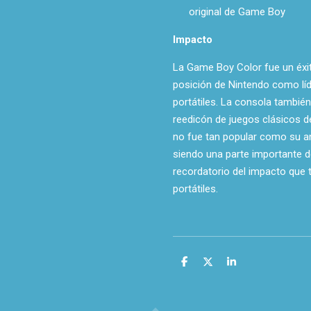
original de Game Boy
Impacto
La Game Boy Color fue un éxit
posición de Nintendo como lí
portátiles. La consola también 
reedicón de juegos clásicos 
no fue tan popular como su a
siendo una parte importante de
recordatorio del impacto que 
portátiles.
C
C
C
o
o
o
m
m
m
p
p
p
a
a
a