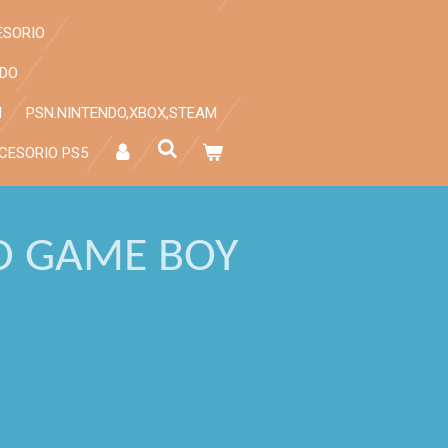
ESORIO
NDO
H
PSN.NINTENDO,XBOX,STEAM
CESORIO PS5
O GAME BOY