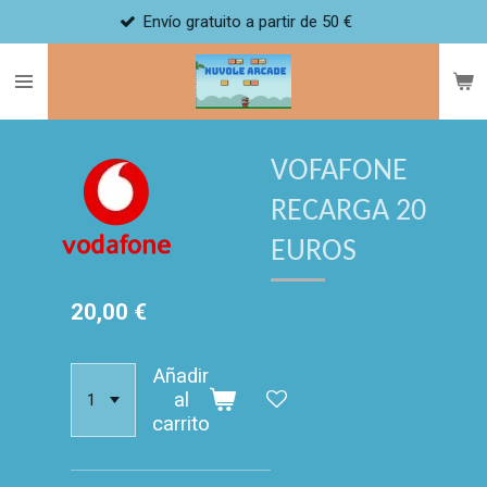
Envío gratuito a partir de 50 €
Los
Ir
al
contenido
principal
VOFAFONE
RECARGA 20
EUROS
20,00 €
Añadir
al
carrito