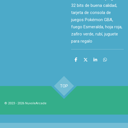
32 bits de buena calidad,
tarjeta de consola de
juegos Pokémon GBA,
fuego Esmeralda, hoja roja,
zafiro verde, rubí, juguete
para regalo
C
C
C
C
o
o
o
o
m
m
m
m
p
p
p
p
a
a
a
a
r
r
r
r
TOP
t
t
t
t
i
i
i
i
r
r
r
r
© 2023 - 2026 NuvoleArcade