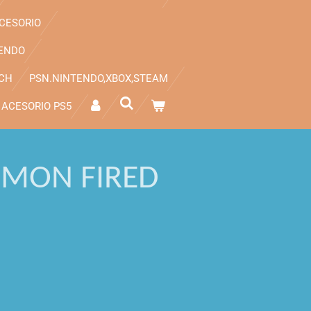
CESORIO
ENDO
TCH
PSN.NINTENDO,XBOX,STEAM
ACESORIO PS5
EMON FIRED