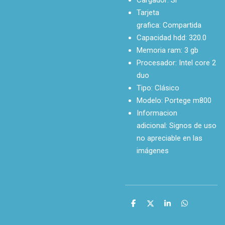
Tarjeta
grafica:
Compartida
Capacidad hdd:
320.0
Memoria ram:
3 gb
Procesador:
Intel core 2
duo
Tipo:
Clásico
Modelo:
Portege m800
Informacion
adicional:
Signos de uso
no apreciable en las
imágenes
C
C
C
C
o
o
o
o
m
m
m
m