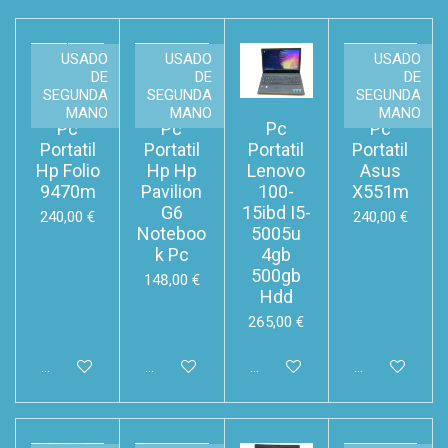
p
p
p
p
a
a
a
a
r
r
r
r
t
t
t
t
USADO
USADO
USADO
i
i
i
i
DE
DE
DE
r
r
r
r
SEGUNDA
SEGUNDA
SEGUNDA
MANO
MANO
MANO
Pc
Pc
Pc
Pc
Portatil
Portatil
Portatil
Portatil
Hp Folio
Hp Hp
Lenovo
Asus
9470m
Pavilion
100-
X551m
G6
15ibd I5-
240,00 €
240,00 €
Noteboo
5005u
k Pc
4gb
500gb
148,00 €
Hdd
265,00 €
Añadir al carrito
Añadir al carrito
Añadir al carrito
Añadir al carri