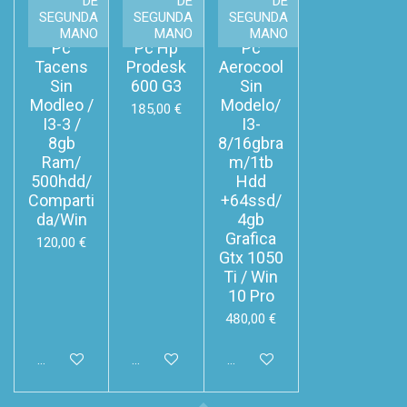
DE
DE
DE
SEGUNDA
SEGUNDA
SEGUNDA
MANO
MANO
MANO
Pc
Pc Hp
Pc
Tacens
Prodesk
Aerocool
Sin
600 G3
Sin
Modleo /
Modelo/
185,00 €
I3-3 /
I3-
8gb
8/16gbra
Ram/
m/1tb
500hdd/
Hdd
Comparti
+64ssd/
da/Win
4gb
Grafica
120,00 €
Gtx 1050
Ti / Win
10 Pro
480,00 €
Añadir al carrito
Añadir al carrito
Añadir al carrito