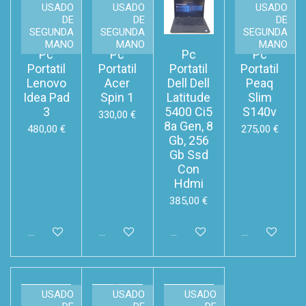
USADO
USADO
USADO
DE
DE
DE
SEGUNDA
SEGUNDA
SEGUNDA
MANO
MANO
MANO
Pc
Pc
Pc
Pc
Portatil
Portatil
Portatil
Portatil
Lenovo
Acer
Dell Dell
Peaq
Idea Pad
Spin 1
Latitude
Slim
3
5400 Ci5
S140v
330,00 €
8a Gen, 8
480,00 €
275,00 €
Gb, 256
Gb Ssd
Con
Hdmi
385,00 €
Añadir al carrito
Añadir al carrito
Añadir al carrito
Añadir al carri
USADO
USADO
USADO